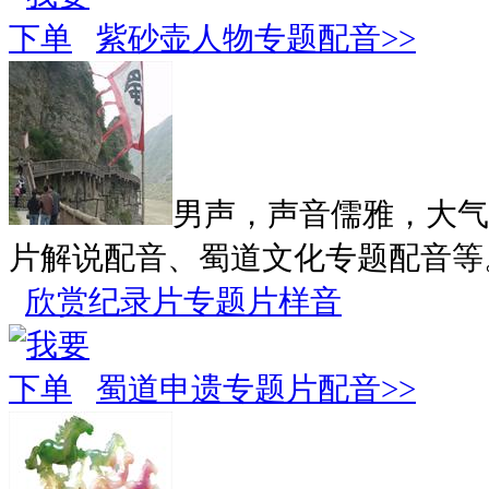
紫砂壶人物专题配音>>
男声，声音儒雅，大气
片解说配音、蜀道文化专题配音等
欣赏纪录片专题片样音
蜀道申遗专题片配音>>