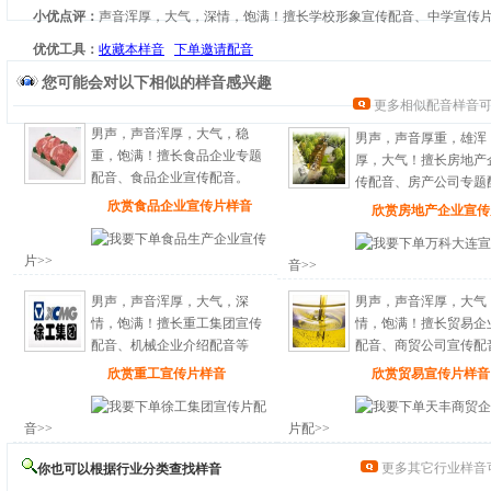
小优点评：
声音浑厚，大气，深情，饱满！擅长学校形象宣传配音、中学宣传
优优工具：
收藏本样音
下单邀请配音
您可能会对以下相似的样音感兴趣
更多相似配音样音
男声，声音浑厚，大气，稳
男声，声音厚重，雄浑
重，饱满！擅长食品企业专题
厚，大气！擅长房地产
配音、食品企业宣传配音。
传配音、房产公司专题
欣赏食品企业宣传片样音
欣赏房地产企业宣传
食品生产企业宣传
万科大连宣
片>>
音>>
男声，声音浑厚，大气，深
男声，声音浑厚，大气
情，饱满！擅长重工集团宣传
情，饱满！擅长贸易企
配音、机械企业介绍配音等
配音、商贸公司宣传配
欣赏重工宣传片样音
欣赏贸易宣传片样音
徐工集团宣传片配
天丰商贸企
音>>
片配>>
更多其它行业样音
你也可以根据行业分类查找样音