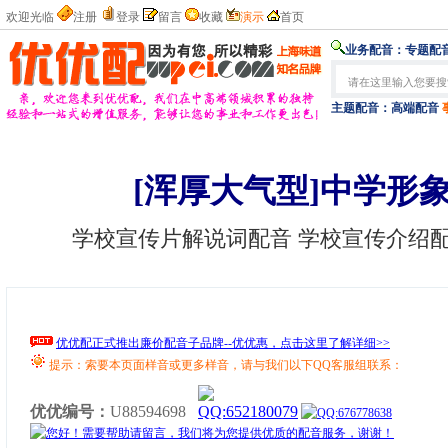
欢迎光临
注册
登录
留言
收藏
演示
首页
业务配音：
专题配音
主题配音：
高端配音
[浑厚大气型]中学形
学校宣传片解说词配音 学校宣传介绍
优优配正式推出廉价配音子品牌--优优惠，点击这里了解详细>>
提示：索要本页面样音或更多样音，请与我们以下QQ客服组联系：
优优编号：
U88594698