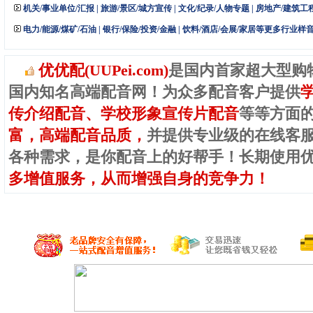
机关/事业单位/汇报
|
旅游/景区/城方宣传
|
文化/纪录/人物专题
|
房地产/建筑工
电力/能源/煤矿/石油
|
银行/保险/投资/金融
|
饮料/酒店/会展/家居等更多行业样
优优配(UUPei.com)
是国内首家超大型购
国内知名高端配音网！为众多配音客户提供
传介绍配音、学校形象宣传片配音
等等方面
富，高端配音品质，
并提供专业级的在线客
各种需求，是你配音上的好帮手！长期使用
多增值服务，从而增强自身的竞争力！