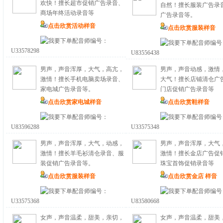
欢快！擅长超市促销广告录音、
自然！擅长服装广告录
商场年终活动录音等
广告录音等。
点击欣赏活动样音
点击欣赏服装样音
配音师编号：
配音师编号
U33578298
U83556438
男声，声音浑厚，大气，高亢，
男声，声音动感，激情
激情！擅长手机电脑卖场录音、
大气！擅长店铺清仓广
家电城广告录音等。
门店促销广告录音等
点击欣赏家电城样音
点击欣赏鞋样音
配音师编号：
配音师编号
U83596288
U33575348
男声，声音浑厚，大气，动感，
男声，声音浑厚，大气
激情！擅长羊毛衫清仓录音、服
激情！擅长金店广告促
装促销广告录音等。
珠宝首饰促销录音等
点击欣赏服装样音
点击欣赏金店 样音
配音师编号：
配音师编号
U33575368
U83580668
女声，声音温柔，甜美，亲切，
女声，声音温柔，甜美