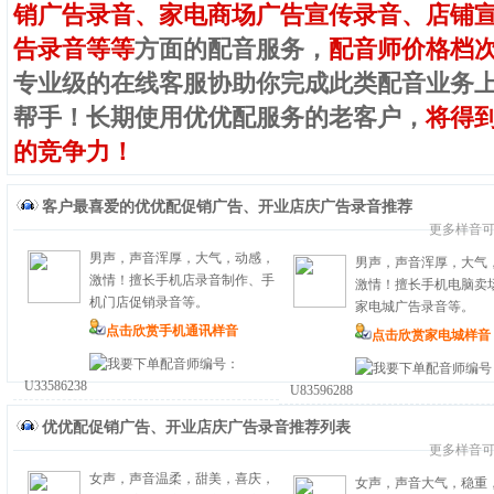
销广告录音、家电商场广告宣传录音、店铺
告录音等等
方面的配音服务，
配音师价格档
专业级的在线客服协助你完成此类配音业务
帮手！长期使用优优配服务的老客户，
将得
的竞争力！
客户最喜爱的
优优配促销广告、开业店庆广告录音
推荐
更多样音
男声，声音浑厚，大气，动感，
男声，声音浑厚，大气
激情！擅长手机店录音制作、手
激情！擅长手机电脑卖
机门店促销录音等。
家电城广告录音等。
点击欣赏手机通讯样音
点击欣赏家电城样音
配音师编号：
配音师编号
U33586238
U83596288
优优配促销广告、开业店庆广告录音
推荐列表
更多样音
女声，声音温柔，甜美，喜庆，
女声，声音大气，稳重