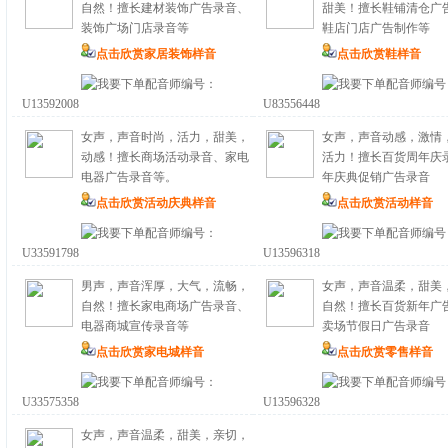
自然！擅长建材装饰广告录音、
甜美！擅长鞋铺清仓广
装饰广场门店录音等
鞋店门店广告制作等
点击欣赏家居装饰样音
点击欣赏鞋样音
配音师编号：
配音师编号
U13592008
U83556448
女声，声音时尚，活力，甜美，
女声，声音动感，激情
动感！擅长商场活动录音、家电
活力！擅长百货周年庆
电器广告录音等。
年庆典促销广告录音
点击欣赏活动庆典样音
点击欣赏活动样音
配音师编号：
配音师编号
U33591798
U13596318
男声，声音浑厚，大气，流畅，
女声，声音温柔，甜美
自然！擅长家电商场广告录音、
自然！擅长百货新年广
电器商城宣传录音等
卖场节假日广告录音
点击欣赏家电城样音
点击欣赏零售样音
配音师编号：
配音师编号
U33575358
U13596328
女声，声音温柔，甜美，亲切，