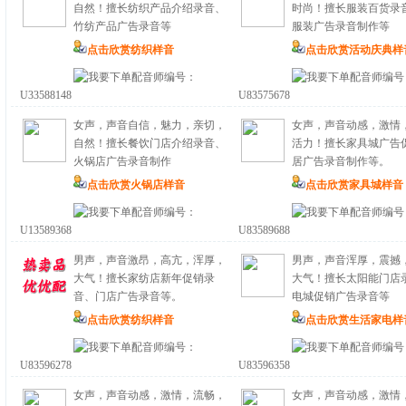
自然！擅长纺织产品介绍录音、
时尚！擅长服装百货录
竹纺产品广告录音等
服装广告录音制作等
点击欣赏纺织样音
点击欣赏活动庆典样
配音师编号：
配音师编号
U33588148
U83575678
女声，声音自信，魅力，亲切，
女声，声音动感，激情
自然！擅长餐饮门店介绍录音、
活力！擅长家具城广告
火锅店广告录音制作
居广告录音制作等。
点击欣赏火锅店样音
点击欣赏家具城样音
配音师编号：
配音师编号
U13589368
U83589688
男声，声音激昂，高亢，浑厚，
男声，声音浑厚，震撼
大气！擅长家纺店新年促销录
大气！擅长太阳能门店
音、门店广告录音等。
电城促销广告录音等
点击欣赏纺织样音
点击欣赏生活家电样
配音师编号：
配音师编号
U83596278
U83596358
女声，声音动感，激情，流畅，
女声，声音动感，激情