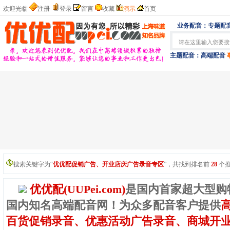
欢迎光临
注册
登录
留言
收藏
演示
首页
业务配音：
专题配音
主题配音：
高端配音
搜索关键字为“
优优配促销广告、开业店庆广告录音专区
”，共找到排名前
28
个推
优优配(UUPei.com)
是国内首家超大型购
国内知名高端配音网！为众多配音客户提供
百货促销录音、优惠活动广告录音、商城开