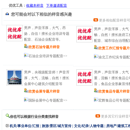
优优工具：
收藏本样音
下单邀请配音
您可能会对以下相似的样音感兴趣
更多相似配音样音
男声，声音浑厚，大气，昂
男声，声音浑厚，大气
扬，自信！擅长企业培训专题
畅，自然！擅长政府工
配音、石油企业配音等。
配音、城市综合治理配
欣赏石油专题片样音
欣赏工作汇报专题片
石油企业培训专题配音>>
渝北工作纪实专题配
男声，央视级配音师！声音浑
男声，声音浑厚，大气
厚，大气，流畅，自然！擅长
重，流畅！擅长食品公
会展中心建筑介绍配音等
音，食品企业形象宣传
欣赏会展专题片样音
欣赏食品专题片样音
国际会展中心专题配音>>
宏辉食品公司专题配
更多其它行业样音
你也可以根据行业分类查找样音
机关/事业单位/汇报
|
旅游/景区/城方宣传
|
文化/纪录/人物专题
|
房地产/建筑工