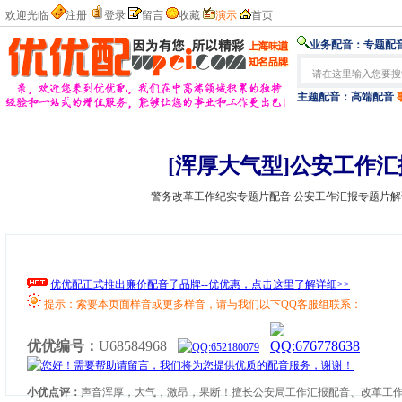
欢迎光临
注册
登录
留言
收藏
演示
首页
业务配音：
专题配音
主题配音：
高端配音
[浑厚大气型]公安工作
警务改革工作纪实专题片配音 公安工作汇报专题片解
优优配正式推出廉价配音子品牌--优优惠，点击这里了解详细>>
提示：索要本页面样音或更多样音，请与我们以下QQ客服组联系：
优优编号：
U68584968
小优点评：
声音浑厚，大气，激昂，果断！擅长公安局工作汇报配音、改革工