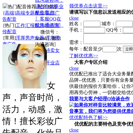
领优券点击这里>>
热门配音推荐·配音精选
请填写以下信息以发送相应的
[高端]
高端专题配音
/
高端广
close
〖客服QQ在
告配音
姓名：
城市：
线沟通咨询〗
[热门]
工作汇报配音
/
地方宣
手机：
QQ号：
传配音
微信号：
[常用]
浑厚男声专题
/
浑厚男
iuuhui〖微信
需求：
声广告
沟通咨询〗
每年：
配音至少
次
[特卖]
特卖男声专题
/
特卖女
了解优优惠>>
声专题
大客户专区介绍
[促销]
门店商场促销
/
开业店
close
庆广告
优优配已推出了适合大业务量
品牌--优优惠，只要你有业务
女
供最佳的报价方案给你，让你
用再劳心劳神，一切都交给优
声，声音时尚，
我要与大客户经理Q洽谈合作
活力，动感，激
优优配特色了解>>
情！擅长彩妆广
优优配的主要特色及竞争优
close