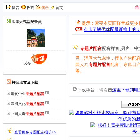
留言
收藏
演示
首页
浑厚大气型
配音员
提示：索要本页面样音或更多
点击了解优优配最新推出的UU
专题片配音
配音样音[男声，中
男，浑厚大气磁性，擅长广告配
艾冬
国人寿
专题片配音
配音、东风日
等。
样音欣赏及下载
下载样音，请点击
这里下载到电
建筑企业
专题片配音
宗祠文化
专题片配音
中国人寿
专题片配音
查看更多专题配音报价>>