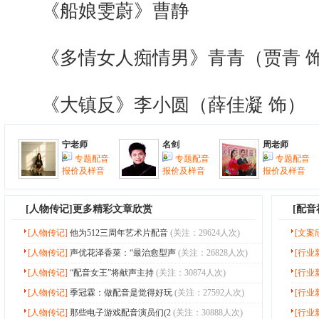
《船娘雯蔚》曹静
《多情女人痴情男》青青（贾青 
《大镇反》李小圆（薛佳凝 饰）
宁老师
名剑
周老师
专题配音
专题配音
专题配音
报价及样音
报价及样音
报价及样音
[
人物传记
]更多精彩文章欣赏
[配
[人物传记]
他为512三周年艺术片配音
(关注：29624人次)
[文案
[人物传记]
声优花泽香菜：“最治愈型声
(关注：26828人次)
[行业
[人物传记]
“配音女王”将献声主持
(关注：30874人次)
[行业
[人物传记]
季冠霖：做配音是觉得好玩
(关注：27592人次)
[行业
[人物传记]
那些电子游戏配音演员们(2
(关注：30888人次)
[行业