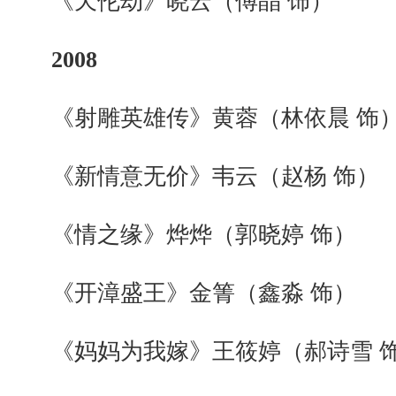
《天伦劫》晓云（傅晶 饰）
2008
《射雕英雄传》黄蓉（林依晨 饰
《新情意无价》韦云（赵杨 饰）
《情之缘》烨烨（郭晓婷 饰）
《开漳盛王》金箐（鑫淼 饰）
《妈妈为我嫁》王筱婷（郝诗雪 饰