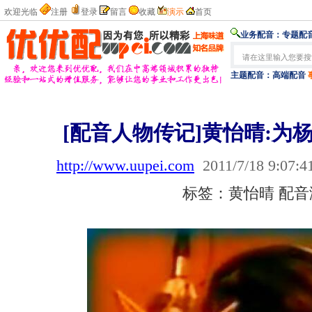
欢迎光临
注册
登录
留言
收藏
演示
首页
业务配音：
专题配音
主题配音：
高端配音
[配音人物传记]黄怡晴:为
http://www.uupei.com
2011/7/18 9:07:4
标签：黄怡晴 配音