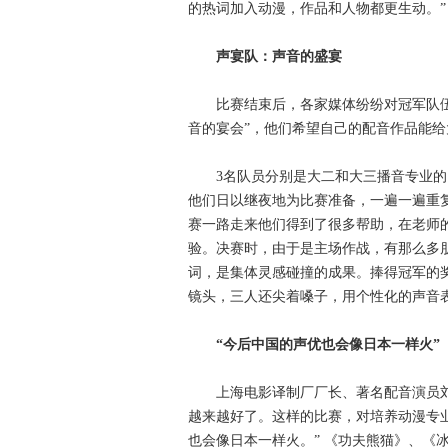
的热词加入动漫，作品和人物都更生动。”
声宴队：声音的盛宴
比赛结束后，各家媒体纷纷对冠军队伍—
音的宴会”，他们希望自己的配音作品能
3名队员分别是大二和大三播音专业的
他们日以继夜地为比赛准备，一遍一遍重
赛一路走来他们得到了很多帮助，在老师
验。决赛时，由于是主场作战，有那么多
词，是集体灵感碰撞的成果。捧得冠军的奖杯
镜头，三人还尖着嗓子，用个性化的声音
“今后中国的声优也会像日本一样火”
上海电影译制厂厂长、著名配音演员刘风
越来越好了。这样的比赛，对培养动漫专
也会像日本一样火。” 《功夫熊猫》、《