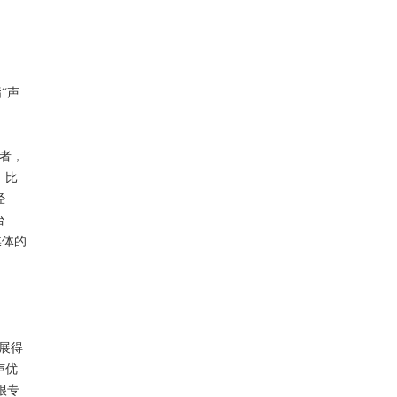
“声
者，
。比
经
台
媒体的
展得
声优
很专