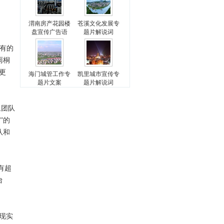
渭南房产花园楼
苍溪文化发展专
盘宣传广告语
题片解说词
有的
雨桐
更
海门城管工作专
凯里城市宣传专
题片文案
题片解说词
鱼团队
”的
队和
有超
台
现实