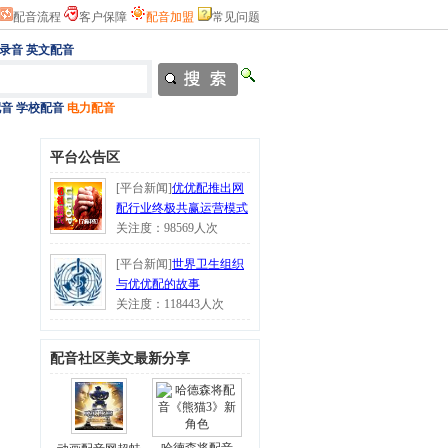
配音流程
客户保障
配音加盟
常见问题
录音
英文配音
配音
学校配音
电力配音
平台公告区
[平台新闻]
优优配推出网
配行业终极共赢运营模式
关注度：98569人次
[平台新闻]
世界卫生组织
与优优配的故事
关注度：118443人次
配音社区美文最新分享