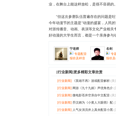
业，在舞台上能这样放松，是很不容易的。
“但这次参赛队伍普遍存在的问题是吐字
今年动漫节的主题是“动漫的盛宴，人民的
对浙传播音、动画、表演等文化产业相关
好动漫的大学生而言，都是一个亲身参与
宁老师
名剑
专题配音
专
报价及样音
报价及
[
行业新闻
]更多精彩文章欣赏
[行业新闻]
《英雄不再》游戏配音解析
(关
[行业新闻]
网游《九十九姬》声优角色介
(
[行业新闻]
微电影苍井空亲自中文配音
(关
[行业新闻]
乔汉姆为《小黄人大眼萌》配
(
[行业新闻]
人气女演员井上真央配音小黑
(