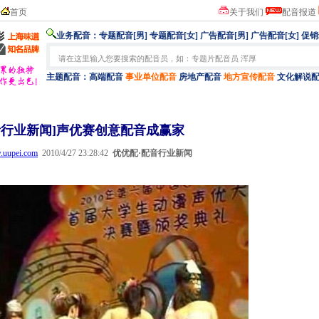
首页
关于我们
配音报道
业务配音：
专题配音[男]
专题配音[女]
广告配音[男]
广告配音[女]
促销
主题配音：
高端配音
事业单位配音
房地产配音
地方宣传配音
文化解说
音行业新闻]声优赛创意配音成赢家
w.uupei.com
2010/4/27 23:28:42
优优配·配音
行业新闻