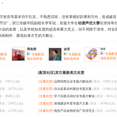
”
发音等基本功不扎实，不熟悉话筒，没有掌握好距离和方向，造成破音
节日”，浙江传媒学院副校长李军说，首届大学生
动漫声优大赛
在浙传举
专业的发展，以及学校知名度的提高有重大意义，但不局限于浙传，对全
动画制作、展现自身才艺的大舞台。
fish
周老师
金音
专题配
题配音
专题配音
专题配音
报价及样音
样音
报价及样音
报价及样音
[配音社区]其它最新美文欣赏
注：27071人次)
[文案欣赏]
品牌招商企业专题片解说词
(关注：33387人次
关注：24735人次)
[文案欣赏]
自治县新农村建设专题文案
(关注：31384人次
注：29405人次)
[文案欣赏]
学习实践活动纪实专题片解说
(关注：38112人
关注：25832人次)
[文案欣赏]
港城建设年度专题片文案
(关注：34766人次)
关注：21378人次)
[文案欣赏]
电热产品促销宣传广告语范文
(关注：41219人