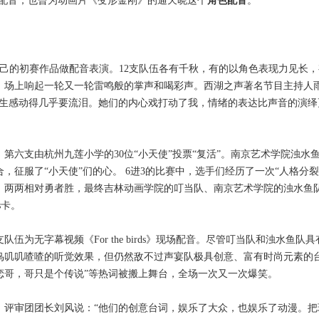
色配音，也曾为动画片《变形金刚》的通天晓这个
角色配音
。
己的初赛作品做配音表演。12支队伍各有千秋，有的以角色表现力见长，
。场上响起一轮又一轮雷鸣般的掌声和喝彩声。西湖之声著名节目主持人
女生感动得几乎要流泪。她们的内心戏打动了我，情绪的表达比声音的演绎
支由杭州九莲小学的30位“小天使”投票“复活”。南京艺术学院浊水
征服了“小天使”们的心。 6进3的比赛中，选手们经历了一次“人格分裂
组，两两相对勇者胜，最终吉林动画学院的叮当队、南京艺术学院的浊水鱼
s卡。
无字幕视频《For the birds》现场配音。尽管叮当队和浊水鱼队具
只鸟叽叽喳喳的听觉效果，但仍然敌不过声宴队极具创意、富有时尚元素的
要迷恋哥，哥只是个传说”等热词被搬上舞台，全场一次又一次爆笑。
、评审团团长刘风说：“他们的创意台词，娱乐了大众，也娱乐了动漫。把