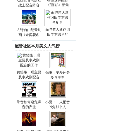
哈德森将配音
动画配音网超蛙
《熊猫3》新角
战士配音阵容
面包超人新作冈
入野自由配音动
田圭右恶角配
画《未闻花名
配音社区本月美文人气榜
黄笑嬿：现主要
张琳：要爱还是
从事戏剧配音
爱喜羊羊
录音如何避免噪
小夏：一人配音
音的产生
N角那个人