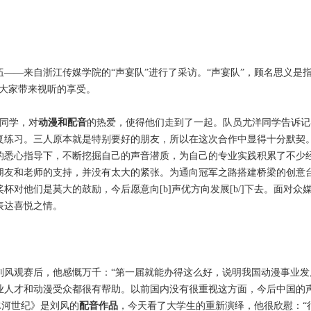
—来自浙江传媒学院的“声宴队”进行了采访。“声宴队”，顾名思义是指
给大家带来视听的享受。
同学，对
动漫和配音
的热爱，使得他们走到了一起。队员尤洋同学告诉记
复练习。三人原本就是特别要好的朋友，所以在这次合作中显得十分默契
的悉心指导下，不断挖掘自己的声音潜质，为自己的专业实践积累了不少
朋友和老师的支持，并没有太大的紧张。为通向冠军之路搭建桥梁的创意
对他们是莫大的鼓励，今后愿意向[b]声优方向发展[b/]下去。面对众
表达喜悦之情。
观赛后，他感慨万千：“第一届就能办得这么好，说明我国动漫事业发
业人才和动漫受众都很有帮助。以前国内没有很重视这方面，今后中国的
冰河世纪》是刘风的
配音作品
，今天看了大学生的重新演绎，他很欣慰：“