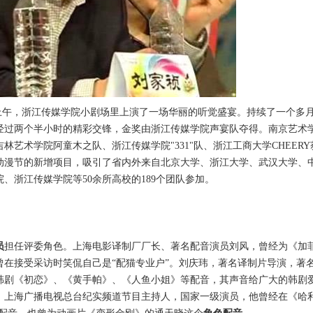
月27日上午，浙江传媒学院小剧场里上演了一场华丽的听觉盛宴。持续了一个多
经过两个半小时的精彩交锋，金奖由浙江传媒学院声宴队夺得。南京艺术
艺术学院阿童木之队、浙江传媒学院"331"队、浙江工商大学CHEERY
动漫节的新增项目，吸引了省内外来自北京大学、浙江大学、武汉大学、
、浙江传媒学院等50余所高校的189个团队参加。
员
担任评委角色。上海电影译制厂厂长、著名配音演员刘风，曾经为《加
曾在接受采访时笑侃自己是“配猫专业户”。刘庆玮，著名译制片导演，著
韩剧《初恋》、《黄手帕》、《人鱼小姐》等配音，其声音给广大的韩剧
，上海广播电视总台纪实频道节目主持人，国家一级演员，他曾经在《哈利