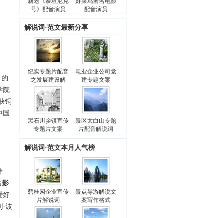
新老《泰坦尼克
好莱坞著名电影
号》配音演员
配音演员
解说词·范文最新分享
纪实专题片配音
电业企业公司党
月的
之发展建设解
建专题文案
学院
获铜
中国
黑石川乡镇宣传
景区太白山专题
专题片文案
片配音解说词
解说词·范文本月人气榜
菲
名
影
碧桂园企业宣传
景点导游解说文
爱好
片解说词
案写作格式
·波