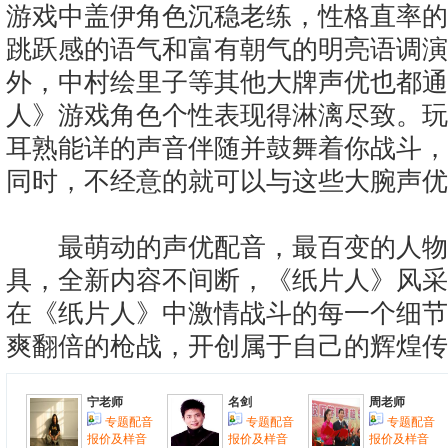
游戏中盖伊角色沉稳老练，性格直率的
跳跃感的语气和富有朝气的明亮语调演
外，中村绘里子等其他大牌声优也都通
人》游戏角色个性表现得淋漓尽致。玩
耳熟能详的声音伴随并鼓舞着你战斗，
同时，不经意的就可以与这些大腕声优
最萌动的声优配音，最百变的人物
具，全新内容不间断，《纸片人》风采
在《纸片人》中激情战斗的每一个细节
爽翻倍的枪战，开创属于自己的辉煌传
宁老师
名剑
周老师
专题配音
专题配音
专题配音
报价及样音
报价及样音
报价及样音