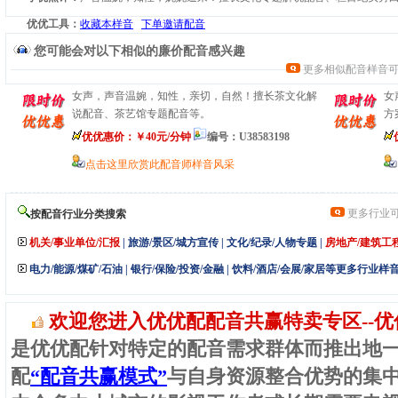
优优工具：
收藏本样音
下单邀请配音
您可能会对以下相似的廉价配音感兴趣
更多相似配音样音
女声，声音温婉，知性，亲切，自然！擅长茶文化解
女
说配音、茶艺馆专题配音等。
方
优优惠价：￥40元/
分钟
编号：U38583198
点击这里欣赏此配音师样音风采
更多行业
按配音行业分类搜索
机关/事业单位/汇报
|
旅游/景区/城方宣传
|
文化/纪录/人物专题
|
房地产/建筑工
电力/能源/煤矿/石油
|
银行/保险/投资/金融
|
饮料/酒店/会展/家居等更多行业样
欢迎您进入优优配配音共赢特卖专区--优
是优优配针对特定的配音需求群体而推出地
配
“配音共赢模式”
与自身资源整合优势的集