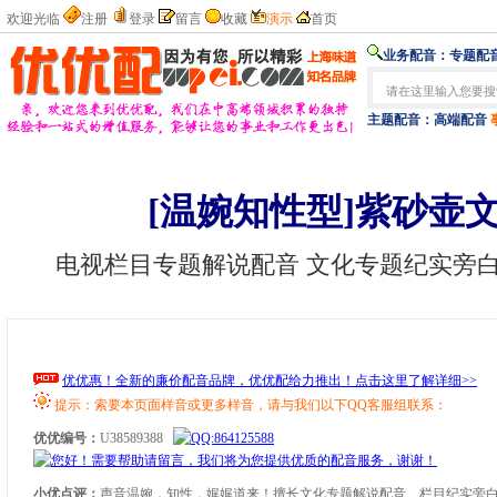
欢迎光临
注册
登录
留言
收藏
演示
首页
业务配音：
专题配音
主题配音：
高端配音
[温婉知性型]紫砂壶
电视栏目专题解说配音 文化专题纪实旁
优优惠！全新的廉价配音品牌，优优配给力推出！点击这里了解详细>>
提示：索要本页面样音或更多样音，请与我们以下QQ客服组联系：
优优编号：
U38589388
小优点评：
声音温婉，知性，娓娓道来！擅长文化专题解说配音、栏目纪实旁