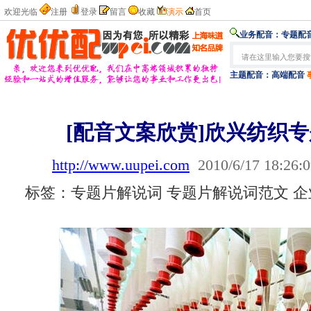
欢迎光临
注册
登录
留言
收藏
演示
首页
业务配音：
专题配音
主题配音：
高端配音
[配音文案欣赏]欣兴纺织
http://www.uupei.com
2010/6/17 18:26:
标签：专题片解说词 专题片解说词范文 企