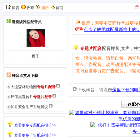
留言
收藏
演示
首页
清新淡雅型
配音员
提示：索要本页面样音或更多
点击了解优优配最新推出的UU
专题片配音
配音样音[女声，中
樱子
女，活泼动感、清新自然、亲切
擅长广告配音、动画动漫配音等
沈阳新世界百货广告配音、《精
样音欣赏及下载
大连森林动物园
专题片配音
下载样音，请点击
这里下载到电
环保类宣传片
专题片配音
矿井安全生产系统解说
查看更多专题配音报价>>
查看更多广告配音报价>>