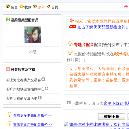
留言
收藏
演示
首页
温柔甜美型
配音员
提示：索要本页面样音或更多
点击了解优优配最新推出的UU
专题片配音
配音报价[女声，中
小慧
此报价特指配音时长在
8分钟以
行计费）；
女，甜美温和、大气圆润，声音
样音欣赏及下载
获得大量的省级播音主持奖项，
上海之春房产交易会
彩铃录制等，案例：诺依曼、亚
福等。
广州地铁运营指挥中心
周大福的发展历史
下载样音，请点击
这里下载到电
查看更多专题配音报价>>
查看更多广告配音报价>>